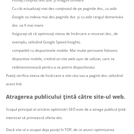
Postați conținut text unic și imagini similare
Cu cât actualizați mai des conținutul de pe paginile dvs., cu atât
Google va indexa mai des paginile dvs. și cu atât rangul domeniului
dvs. va fi mai mare
Asigurați-vă că optimizați viteza de încărcare a resursei dvs., de
exemplu, utilizând Google Speed Insights.
compatibil cu dispozitivele mobile. Mai multe persoane folosesc
dispozitive mobile, creând un site web ușor de utilizat, care se
redimensionează pentru a se potrivi dispozitivului.
Puteți verifica viteza de încărcare a site-ului sau a paginii dvs. utilizând
acest link.
Atragerea publicului țintă către site-ul web.
Scopul principal al oricărei optimizări SEO este de a atrage publicul țintă
interesat să primească oferta dvs.
Dacă site-ul a ocupat deja poziții în TOP, de ce atunci optimizarea