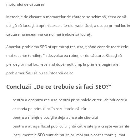
motorului de căutare?
Metodele de clasare a motoarelor de căutare se schimbă, ceea ce vă
obligă să lucrați la optimizarea site-ului web. Deci, a ocupa primul loc în
căutare nu înseamnă că nu mai trebuie să lucrați.
Abordați problema SEO și optimizați resursa, ținând cont de toate cele
mai recente tendințe în dezvoltarea roboților de căutare. Riscați să
pierdeți primul loc, revenind după mult timp la primele pagini ale
problemei. Sau să nu se întoarcă deloc.
Concluzii „De ce trebuie să faci SEO?”
pentru a optimiza resursa pentru principalele criterii de aducere a
acesteia pe primul loc în rezultatele căutării
pentru a menține pozițiile deja atinse ale site-ului
pentru a atrage fluxul publicului țintă către site și a crește vânzările
Instrumentele SEO sunt de multe ori mai puțin costisitoare și mai