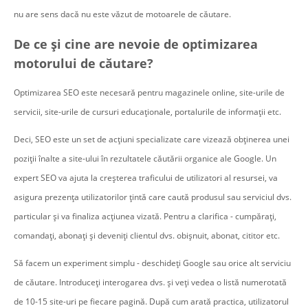
nu are sens dacă nu este văzut de motoarele de căutare.
De ce și cine are nevoie de optimizarea
motorului de căutare?
Optimizarea SEO este necesară pentru magazinele online, site-urile de
servicii, site-urile de cursuri educaționale, portalurile de informații etc.
Deci, SEO este un set de acțiuni specializate care vizează obținerea unei
poziții înalte a site-ului în rezultatele căutării organice ale Google. Un
expert SEO va ajuta la creșterea traficului de utilizatori al resursei, va
asigura prezența utilizatorilor țintă care caută produsul sau serviciul dvs.
particular și va finaliza acțiunea vizată. Pentru a clarifica - cumpărați,
comandați, abonați și deveniți clientul dvs. obișnuit, abonat, cititor etc.
Să facem un experiment simplu - deschideți Google sau orice alt serviciu
de căutare. Introduceți interogarea dvs. și veți vedea o listă numerotată
de 10-15 site-uri pe fiecare pagină. După cum arată practica, utilizatorul