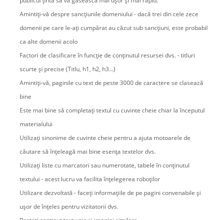
publicul țintă să vă găsească mai ușor și mai rapid.
Amintiți-vă despre sancțiunile domeniului - dacă trei din cele zece
domenii pe care le-ați cumpărat au căzut sub sancțiuni, este probabil
ca alte domenii acolo
Factori de clasificare în funcție de conținutul resursei dvs. - titluri
scurte și precise (Titlu, h1, h2, h3...)
Amintiți-vă, paginile cu text de peste 3000 de caractere se clasează
bine
Este mai bine să completați textul cu cuvinte cheie chiar la începutul
materialului
Utilizați sinonime de cuvinte cheie pentru a ajuta motoarele de
căutare să înțeleagă mai bine esența textelor dvs.
Utilizați liste cu marcatori sau numerotate, tabele în conținutul
textului - acest lucru va facilita înțelegerea roboților
Utilizare dezvoltată - faceți informațiile de pe pagini convenabile și
ușor de înțeles pentru vizitatorii dvs.