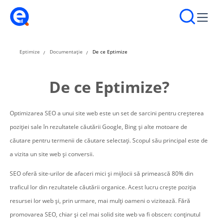
Eptimize
Documentație
De ce Eptimize
De ce Eptimize?
Optimizarea SEO a unui site web este un set de sarcini pentru creșterea
poziției sale în rezultatele căutării Google, Bing și alte motoare de
căutare pentru termenii de căutare selectați. Scopul său principal este de
a vizita un site web și conversii.
SEO oferă site-urilor de afaceri mici și mijlocii să primească 80% din
traficul lor din rezultatele căutării organice. Acest lucru crește poziția
resursei lor web și, prin urmare, mai mulți oameni o vizitează. Fără
promovarea SEO, chiar și cel mai solid site web va fi obscen: conținutul