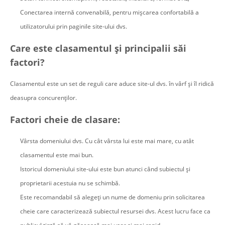
Conectarea internă convenabilă, pentru mișcarea confortabilă a
utilizatorului prin paginile site-ului dvs.
Care este clasamentul și principalii săi
factori?
Clasamentul este un set de reguli care aduce site-ul dvs. în vârf și îl ridică
deasupra concurenților.
Factori cheie de clasare:
Vârsta domeniului dvs. Cu cât vârsta lui este mai mare, cu atât
clasamentul este mai bun.
Istoricul domeniului site-ului este bun atunci când subiectul și
proprietarii acestuia nu se schimbă.
Este recomandabil să alegeți un nume de domeniu prin solicitarea
cheie care caracterizează subiectul resursei dvs. Acest lucru face ca