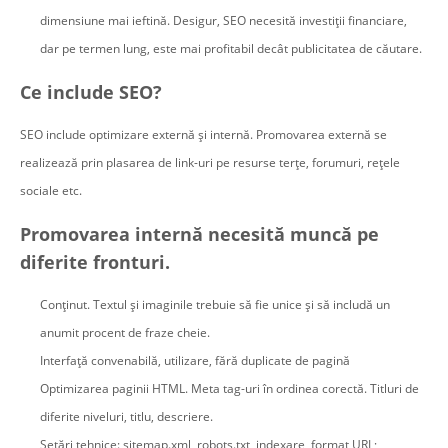
dimensiune mai ieftină. Desigur, SEO necesită investiții financiare,
dar pe termen lung, este mai profitabil decât publicitatea de căutare.
Ce include SEO?
SEO include optimizare externă și internă. Promovarea externă se
realizează prin plasarea de link-uri pe resurse terțe, forumuri, rețele
sociale etc.
Promovarea internă necesită muncă pe
diferite fronturi.
Conținut. Textul și imaginile trebuie să fie unice și să includă un
anumit procent de fraze cheie.
Interfață convenabilă, utilizare, fără duplicate de pagină
Optimizarea paginii HTML. Meta tag-uri în ordinea corectă. Titluri de
diferite niveluri, titlu, descriere.
Setări tehnice: sitemap.xml, robots.txt, indexare, format URL;