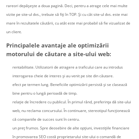
rareori depășește a doua pagină. Deci, pentru a atrage cele mai multe
vizite pe site-ul dvs., trebuie să fiți în TOP. Și cu cât site-ul dvs. este mai
mare în rezultatele căutării, cu atât este mai probabil să fie vizualizat de
un client.
Principalele avantaje ale optimizării
motorului de căutare a site-ului web:
rentabilitate. Utilizatorii de atragere a traficului care au introdus
interogarea cheie de interes și au venit pe site din căutare.
efect pe termen lung. Beneficiile optimizării persistă și se clasează
bine pentru o lungă perioadă de timp.
relație de încredere cu publicul. În primul rând, preferința dă site-ului
web, nu reclama concursului. În continuare, stereotipul funcționează
că companiile de succes sunt în centru.
un preț frumos. Spre deosebire de alte opțiuni, investițiile financiare
în promovarea SEO costă proprietarului site-ului o comandă de