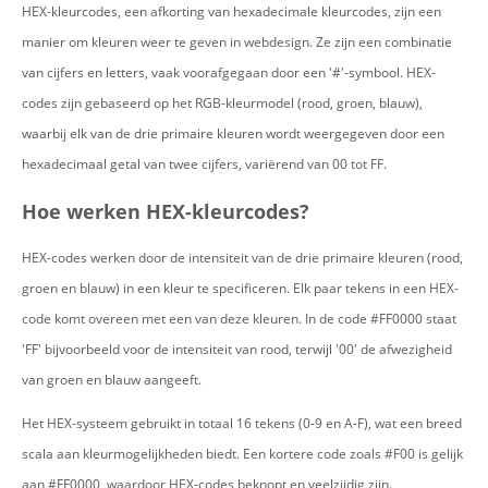
HEX-kleurcodes, een afkorting van hexadecimale kleurcodes, zijn een
manier om kleuren weer te geven in webdesign. Ze zijn een combinatie
van cijfers en letters, vaak voorafgegaan door een '#'-symbool. HEX-
codes zijn gebaseerd op het RGB-kleurmodel (rood, groen, blauw),
waarbij elk van de drie primaire kleuren wordt weergegeven door een
hexadecimaal getal van twee cijfers, variërend van 00 tot FF.
Hoe werken HEX-kleurcodes?
HEX-codes werken door de intensiteit van de drie primaire kleuren (rood,
groen en blauw) in een kleur te specificeren. Elk paar tekens in een HEX-
code komt overeen met een van deze kleuren. In de code #FF0000 staat
'FF' bijvoorbeeld voor de intensiteit van rood, terwijl '00' de afwezigheid
van groen en blauw aangeeft.
Het HEX-systeem gebruikt in totaal 16 tekens (0-9 en A-F), wat een breed
scala aan kleurmogelijkheden biedt. Een kortere code zoals #F00 is gelijk
aan #FF0000, waardoor HEX-codes beknopt en veelzijdig zijn.