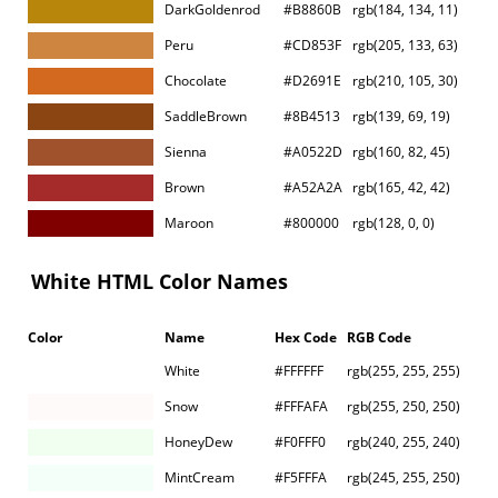
DarkGoldenrod
#B8860B
rgb(184, 134, 11)
Peru
#CD853F
rgb(205, 133, 63)
Chocolate
#D2691E
rgb(210, 105, 30)
SaddleBrown
#8B4513
rgb(139, 69, 19)
Sienna
#A0522D
rgb(160, 82, 45)
Brown
#A52A2A
rgb(165, 42, 42)
Maroon
#800000
rgb(128, 0, 0)
White HTML Color Names
Color
Name
Hex Code
RGB Code
White
#FFFFFF
rgb(255, 255, 255)
Snow
#FFFAFA
rgb(255, 250, 250)
HoneyDew
#F0FFF0
rgb(240, 255, 240)
MintCream
#F5FFFA
rgb(245, 255, 250)