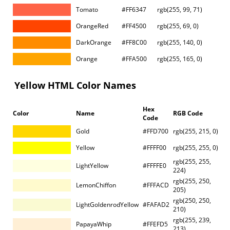
Tomato
#FF6347
rgb(255, 99, 71)
OrangeRed
#FF4500
rgb(255, 69, 0)
DarkOrange
#FF8C00
rgb(255, 140, 0)
Orange
#FFA500
rgb(255, 165, 0)
Yellow HTML Color Names
Hex
Color
Name
RGB Code
Code
Gold
#FFD700
rgb(255, 215, 0)
Yellow
#FFFF00
rgb(255, 255, 0)
rgb(255, 255,
LightYellow
#FFFFE0
224)
rgb(255, 250,
LemonChiffon
#FFFACD
205)
rgb(250, 250,
LightGoldenrodYellow
#FAFAD2
210)
rgb(255, 239,
PapayaWhip
#FFEFD5
213)