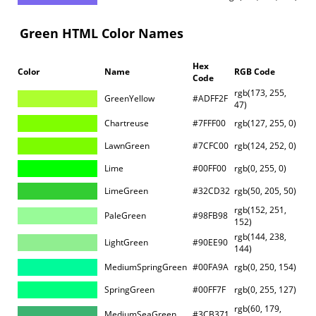
Green HTML Color Names
Hex
Color
Name
RGB Code
Code
rgb(173, 255,
GreenYellow
#ADFF2F
47)
Chartreuse
#7FFF00
rgb(127, 255, 0)
LawnGreen
#7CFC00
rgb(124, 252, 0)
Lime
#00FF00
rgb(0, 255, 0)
LimeGreen
#32CD32
rgb(50, 205, 50)
rgb(152, 251,
PaleGreen
#98FB98
152)
rgb(144, 238,
LightGreen
#90EE90
144)
MediumSpringGreen
#00FA9A
rgb(0, 250, 154)
SpringGreen
#00FF7F
rgb(0, 255, 127)
rgb(60, 179,
MediumSeaGreen
#3CB371