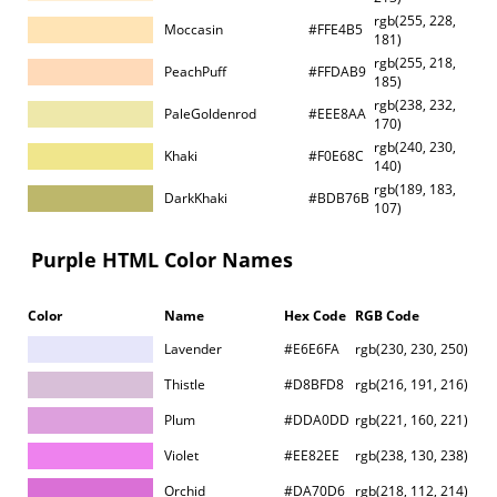
rgb(255, 228,
Moccasin
#FFE4B5
181)
rgb(255, 218,
PeachPuff
#FFDAB9
185)
rgb(238, 232,
PaleGoldenrod
#EEE8AA
170)
rgb(240, 230,
Khaki
#F0E68C
140)
rgb(189, 183,
DarkKhaki
#BDB76B
107)
Purple HTML Color Names
Color
Name
Hex Code
RGB Code
Lavender
#E6E6FA
rgb(230, 230, 250)
Thistle
#D8BFD8
rgb(216, 191, 216)
Plum
#DDA0DD
rgb(221, 160, 221)
Violet
#EE82EE
rgb(238, 130, 238)
Orchid
#DA70D6
rgb(218, 112, 214)