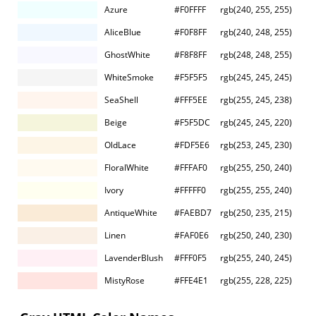
Azure
#F0FFFF
rgb(240, 255, 255)
AliceBlue
#F0F8FF
rgb(240, 248, 255)
GhostWhite
#F8F8FF
rgb(248, 248, 255)
WhiteSmoke
#F5F5F5
rgb(245, 245, 245)
SeaShell
#FFF5EE
rgb(255, 245, 238)
Beige
#F5F5DC
rgb(245, 245, 220)
OldLace
#FDF5E6
rgb(253, 245, 230)
FloralWhite
#FFFAF0
rgb(255, 250, 240)
Ivory
#FFFFF0
rgb(255, 255, 240)
AntiqueWhite
#FAEBD7
rgb(250, 235, 215)
Linen
#FAF0E6
rgb(250, 240, 230)
LavenderBlush
#FFF0F5
rgb(255, 240, 245)
MistyRose
#FFE4E1
rgb(255, 228, 225)