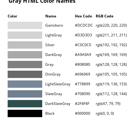
Gray HTML Color Names
Color
Name
Hex Code
RGB Code
Gainsboro
#DCDCDC
rgb(220, 220, 220)
LightGray
#D3D3D3
rgb(211, 211, 211)
Silver
#C0C0C0
rgb(192, 192, 192)
DarkGray
#A9A9A9
rgb(169, 169, 169)
Gray
#808080
rgb(128, 128, 128)
DimGray
#696969
rgb(105, 105, 105)
LightSlateGray
#778899
rgb(119, 136, 153)
SlateGray
#708090
rgb(112, 128, 144)
DarkSlateGray
#2F4F4F
rgb(47, 79, 79)
Black
#000000
rgb(0, 0, 0)