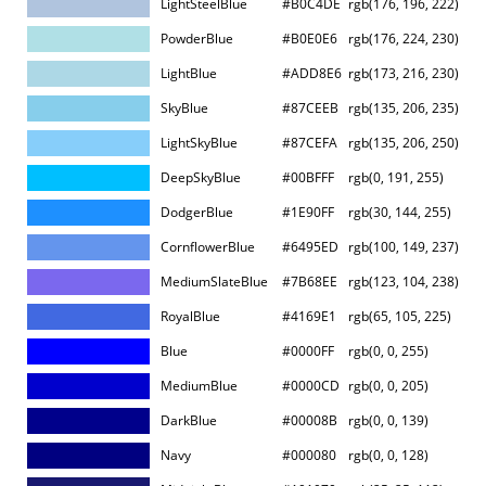
LightSteelBlue
#B0C4DE
rgb(176, 196, 222)
PowderBlue
#B0E0E6
rgb(176, 224, 230)
LightBlue
#ADD8E6
rgb(173, 216, 230)
SkyBlue
#87CEEB
rgb(135, 206, 235)
LightSkyBlue
#87CEFA
rgb(135, 206, 250)
DeepSkyBlue
#00BFFF
rgb(0, 191, 255)
DodgerBlue
#1E90FF
rgb(30, 144, 255)
CornflowerBlue
#6495ED
rgb(100, 149, 237)
MediumSlateBlue
#7B68EE
rgb(123, 104, 238)
RoyalBlue
#4169E1
rgb(65, 105, 225)
Blue
#0000FF
rgb(0, 0, 255)
MediumBlue
#0000CD
rgb(0, 0, 205)
DarkBlue
#00008B
rgb(0, 0, 139)
Navy
#000080
rgb(0, 0, 128)