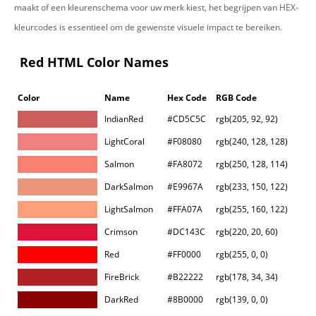
maakt of een kleurenschema voor uw merk kiest, het begrijpen van HEX-
kleurcodes is essentieel om de gewenste visuele impact te bereiken.
Red HTML Color Names
Color
Name
Hex Code
RGB Code
IndianRed
#CD5C5C
rgb(205, 92, 92)
LightCoral
#F08080
rgb(240, 128, 128)
Salmon
#FA8072
rgb(250, 128, 114)
DarkSalmon
#E9967A
rgb(233, 150, 122)
LightSalmon
#FFA07A
rgb(255, 160, 122)
Crimson
#DC143C
rgb(220, 20, 60)
Red
#FF0000
rgb(255, 0, 0)
FireBrick
#B22222
rgb(178, 34, 34)
DarkRed
#8B0000
rgb(139, 0, 0)