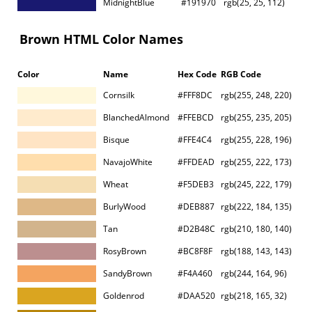
MidnightBlue
#191970
rgb(25, 25, 112)
Brown HTML Color Names
Color
Name
Hex Code
RGB Code
Cornsilk
#FFF8DC
rgb(255, 248, 220)
BlanchedAlmond
#FFEBCD
rgb(255, 235, 205)
Bisque
#FFE4C4
rgb(255, 228, 196)
NavajoWhite
#FFDEAD
rgb(255, 222, 173)
Wheat
#F5DEB3
rgb(245, 222, 179)
BurlyWood
#DEB887
rgb(222, 184, 135)
Tan
#D2B48C
rgb(210, 180, 140)
RosyBrown
#BC8F8F
rgb(188, 143, 143)
SandyBrown
#F4A460
rgb(244, 164, 96)
Goldenrod
#DAA520
rgb(218, 165, 32)