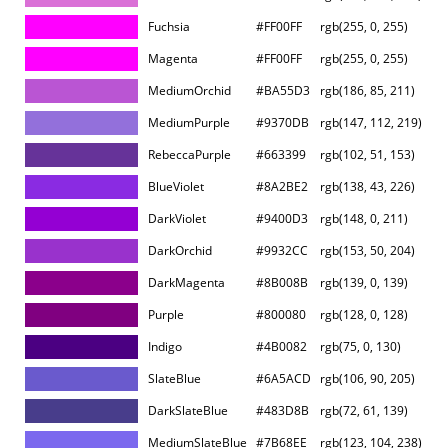
Fuchsia
#FF00FF
rgb(255, 0, 255)
Magenta
#FF00FF
rgb(255, 0, 255)
MediumOrchid
#BA55D3
rgb(186, 85, 211)
MediumPurple
#9370DB
rgb(147, 112, 219)
RebeccaPurple
#663399
rgb(102, 51, 153)
BlueViolet
#8A2BE2
rgb(138, 43, 226)
DarkViolet
#9400D3
rgb(148, 0, 211)
DarkOrchid
#9932CC
rgb(153, 50, 204)
DarkMagenta
#8B008B
rgb(139, 0, 139)
Purple
#800080
rgb(128, 0, 128)
Indigo
#4B0082
rgb(75, 0, 130)
SlateBlue
#6A5ACD
rgb(106, 90, 205)
DarkSlateBlue
#483D8B
rgb(72, 61, 139)
MediumSlateBlue
#7B68EE
rgb(123, 104, 238)