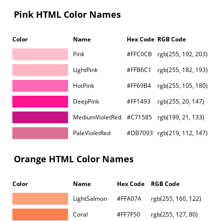
Pink HTML Color Names
Color
Name
Hex Code
RGB Code
Pink
#FFC0CB
rgb(255, 192, 203)
LightPink
#FFB6C1
rgb(255, 182, 193)
HotPink
#FF69B4
rgb(255, 105, 180)
DeepPink
#FF1493
rgb(255, 20, 147)
MediumVioletRed
#C71585
rgb(199, 21, 133)
PaleVioletRed
#DB7093
rgb(219, 112, 147)
Orange HTML Color Names
Color
Name
Hex Code
RGB Code
LightSalmon
#FFA07A
rgb(255, 160, 122)
Coral
#FF7F50
rgb(255, 127, 80)