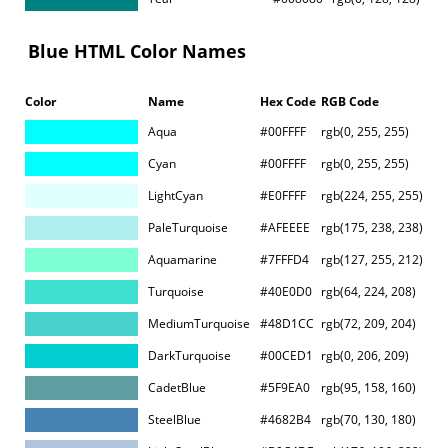
Blue HTML Color Names
Color
Name
Hex Code
RGB Code
Aqua
#00FFFF
rgb(0, 255, 255)
Cyan
#00FFFF
rgb(0, 255, 255)
LightCyan
#E0FFFF
rgb(224, 255, 255)
PaleTurquoise
#AFEEEE
rgb(175, 238, 238)
Aquamarine
#7FFFD4
rgb(127, 255, 212)
Turquoise
#40E0D0
rgb(64, 224, 208)
MediumTurquoise
#48D1CC
rgb(72, 209, 204)
DarkTurquoise
#00CED1
rgb(0, 206, 209)
CadetBlue
#5F9EA0
rgb(95, 158, 160)
SteelBlue
#4682B4
rgb(70, 130, 180)