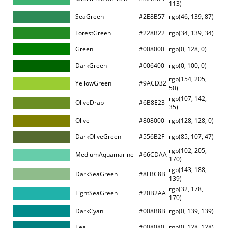
113)
SeaGreen
#2E8B57
rgb(46, 139, 87)
ForestGreen
#228B22
rgb(34, 139, 34)
Green
#008000
rgb(0, 128, 0)
DarkGreen
#006400
rgb(0, 100, 0)
rgb(154, 205,
YellowGreen
#9ACD32
50)
rgb(107, 142,
OliveDrab
#6B8E23
35)
Olive
#808000
rgb(128, 128, 0)
DarkOliveGreen
#556B2F
rgb(85, 107, 47)
rgb(102, 205,
MediumAquamarine
#66CDAA
170)
rgb(143, 188,
DarkSeaGreen
#8FBC8B
139)
rgb(32, 178,
LightSeaGreen
#20B2AA
170)
DarkCyan
#008B8B
rgb(0, 139, 139)
Teal
#008080
rgb(0, 128, 128)