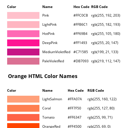
Color
Name
Hex Code
RGB Code
Pink
#FFC0CB
rgb(255, 192, 203)
LightPink
#FFB6C1
rgb(255, 182, 193)
HotPink
#FF69B4
rgb(255, 105, 180)
DeepPink
#FF1493
rgb(255, 20, 147)
MediumVioletRed
#C71585
rgb(199, 21, 133)
PaleVioletRed
#DB7093
rgb(219, 112, 147)
Orange HTML Color Names
Color
Name
Hex Code
RGB Code
LightSalmon
#FFA07A
rgb(255, 160, 122)
Coral
#FF7F50
rgb(255, 127, 80)
Tomato
#FF6347
rgb(255, 99, 71)
OrangeRed
#FF4500
rgb(255, 69, 0)