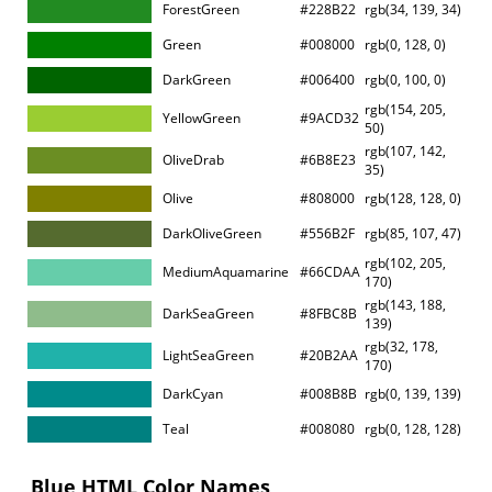
ForestGreen
#228B22
rgb(34, 139, 34)
Green
#008000
rgb(0, 128, 0)
DarkGreen
#006400
rgb(0, 100, 0)
rgb(154, 205,
YellowGreen
#9ACD32
50)
rgb(107, 142,
OliveDrab
#6B8E23
35)
Olive
#808000
rgb(128, 128, 0)
DarkOliveGreen
#556B2F
rgb(85, 107, 47)
rgb(102, 205,
MediumAquamarine
#66CDAA
170)
rgb(143, 188,
DarkSeaGreen
#8FBC8B
139)
rgb(32, 178,
LightSeaGreen
#20B2AA
170)
DarkCyan
#008B8B
rgb(0, 139, 139)
Teal
#008080
rgb(0, 128, 128)
Blue HTML Color Names