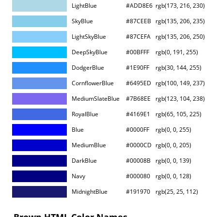
LightBlue
#ADD8E6
rgb(173, 216, 230)
SkyBlue
#87CEEB
rgb(135, 206, 235)
LightSkyBlue
#87CEFA
rgb(135, 206, 250)
DeepSkyBlue
#00BFFF
rgb(0, 191, 255)
DodgerBlue
#1E90FF
rgb(30, 144, 255)
CornflowerBlue
#6495ED
rgb(100, 149, 237)
MediumSlateBlue
#7B68EE
rgb(123, 104, 238)
RoyalBlue
#4169E1
rgb(65, 105, 225)
Blue
#0000FF
rgb(0, 0, 255)
MediumBlue
#0000CD
rgb(0, 0, 205)
DarkBlue
#00008B
rgb(0, 0, 139)
Navy
#000080
rgb(0, 0, 128)
MidnightBlue
#191970
rgb(25, 25, 112)
Brown HTML Color Names