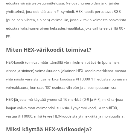
edustaa värejä web-suunnittelussa. Ne ovat numeroiden ja kirjainten
yhdistelmä, jota edeltää usein # -symboli. HEX-koodit perustuvat RGB
(punainen, vihreä, sininen) värimalliin, jossa kutakin kolmesta pääväristä
edustaa kaksinumeroinen heksadesimaaliluku, joka vaihtelee välillä 00 -
FF.
Miten HEX-värikoodit toimivat?
HEX-koodit toimivat määrittämällä värin kolmen päävärin (punainen,
vihreä ja sininen) voimakkuuden. Jokainen HEX-koodin merkkipari vastaa
yhtä näistä väreistä. Esimerkiksi koodissa #FF0000 'FF' edustaa punaisen
voimakkuutta, kun taas '00' osoittaa vihreän ja sinisen puuttumista.
HEX-järjestelmä käyttää yhteensä 16 merkkiä (0-9 ja A-F), mikä tarjoaa
laajan valikoiman värimahdollisuuksia. Lyhyempi koodi, kuten #F00,
vastaa #FF0000, mikä tekee HEX-koodeista ytimekkäitä ja monipuolisia.
Miksi käyttää HEX-värikoodeja?