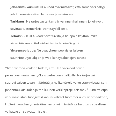
Johdonmukaisuus:
HEX-koodit varmistavat, että sama väri näkyy
johdonmukaisesti eri laitteissa ja selaimissa.
Tarkkuus:
Ne tarjoavat tarkan värivalinnan hallinnan, jolloin voit
sovittaa tuotemerkkisi värit täydellisesti.
Tehokkuus:
HEX-koodit ovat tiiviitä ja helppoja käyttää, mikä
vähentää suunnitteluvirheiden todennäköisyyttä.
Yhteensopivuus:
Ne ovat yhteensopivia erilaisten
suunnittelutyökalujen ja web-kehitysalustojen kanssa.
Yhteenvetona voidaan todeta, että HEX-värikoodit ovat
perustavanlaatuinen työkalu web-suunnittelijoille. Ne tarjoavat
suoraviivaisen tavan määrittää ja hallita värejä varmistaen visuaalisen
johdonmukaisuuden ja tarkkuuden verkkoprojekteissasi. Suunnitteletpa
verkkosivustoa, luot grafiikkaa tai valitset tuotemerkillesi värimaailman,
HEX-värikoodien ymmärtäminen on välttämätöntä halutun visuaalisen
vaikutuksen saavuttamiseksi.