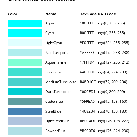
Color
Name
Hex Code
RGB Code
Aqua
#00FFFF
rgb(0, 255, 255)
Cyan
#00FFFF
rgb(0, 255, 255)
LightCyan
#E0FFFF
rgb(224, 255, 255)
PaleTurquoise
#AFEEEE
rgb(175, 238, 238)
Aquamarine
#7FFFD4
rgb(127, 255, 212)
Turquoise
#40E0D0
rgb(64, 224, 208)
MediumTurquoise
#48D1CC
rgb(72, 209, 204)
DarkTurquoise
#00CED1
rgb(0, 206, 209)
CadetBlue
#5F9EA0
rgb(95, 158, 160)
SteelBlue
#4682B4
rgb(70, 130, 180)
LightSteelBlue
#B0C4DE
rgb(176, 196, 222)
PowderBlue
#B0E0E6
rgb(176, 224, 230)