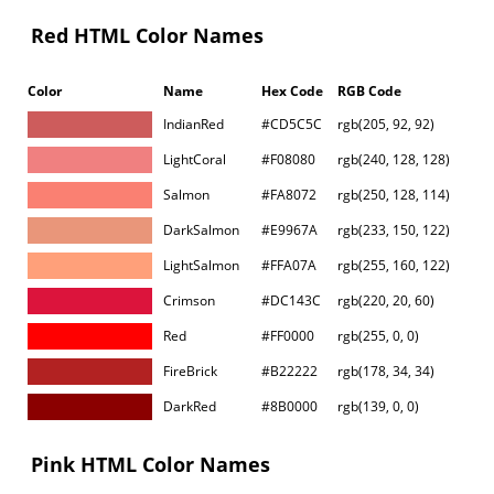
Red HTML Color Names
Color
Name
Hex Code
RGB Code
IndianRed
#CD5C5C
rgb(205, 92, 92)
LightCoral
#F08080
rgb(240, 128, 128)
Salmon
#FA8072
rgb(250, 128, 114)
DarkSalmon
#E9967A
rgb(233, 150, 122)
LightSalmon
#FFA07A
rgb(255, 160, 122)
Crimson
#DC143C
rgb(220, 20, 60)
Red
#FF0000
rgb(255, 0, 0)
FireBrick
#B22222
rgb(178, 34, 34)
DarkRed
#8B0000
rgb(139, 0, 0)
Pink HTML Color Names