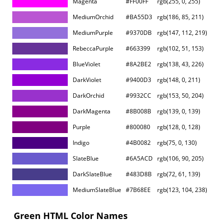
Magenta
#FF00FF
rgb(255, 0, 255)
MediumOrchid
#BA55D3
rgb(186, 85, 211)
MediumPurple
#9370DB
rgb(147, 112, 219)
RebeccaPurple
#663399
rgb(102, 51, 153)
BlueViolet
#8A2BE2
rgb(138, 43, 226)
DarkViolet
#9400D3
rgb(148, 0, 211)
DarkOrchid
#9932CC
rgb(153, 50, 204)
DarkMagenta
#8B008B
rgb(139, 0, 139)
Purple
#800080
rgb(128, 0, 128)
Indigo
#4B0082
rgb(75, 0, 130)
SlateBlue
#6A5ACD
rgb(106, 90, 205)
DarkSlateBlue
#483D8B
rgb(72, 61, 139)
MediumSlateBlue
#7B68EE
rgb(123, 104, 238)
Green HTML Color Names