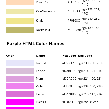
rgb(255, 218,
PeachPuff
#FFDAB9
185)
rgb(238, 232,
PaleGoldenrod
#EEE8AA
170)
rgb(240, 230,
Khaki
#F0E68C
140)
rgb(189, 183,
DarkKhaki
#BDB76B
107)
Purple HTML Color Names
Color
Name
Hex Code
RGB Code
Lavender
#E6E6FA
rgb(230, 230, 250)
Thistle
#D8BFD8
rgb(216, 191, 216)
Plum
#DDA0DD
rgb(221, 160, 221)
Violet
#EE82EE
rgb(238, 130, 238)
Orchid
#DA70D6
rgb(218, 112, 214)
Fuchsia
#FF00FF
rgb(255, 0, 255)