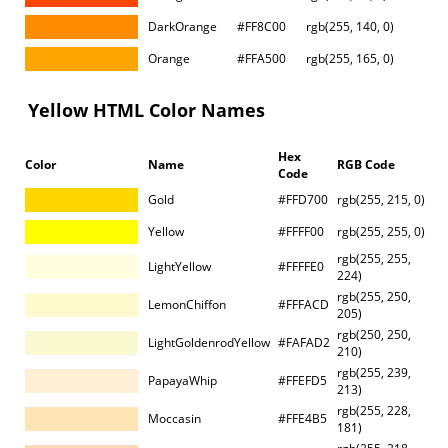
DarkOrange
#FF8C00
rgb(255, 140, 0)
Orange
#FFA500
rgb(255, 165, 0)
Yellow HTML Color Names
Hex
Color
Name
RGB Code
Code
Gold
#FFD700
rgb(255, 215, 0)
Yellow
#FFFF00
rgb(255, 255, 0)
rgb(255, 255,
LightYellow
#FFFFE0
224)
rgb(255, 250,
LemonChiffon
#FFFACD
205)
rgb(250, 250,
LightGoldenrodYellow
#FAFAD2
210)
rgb(255, 239,
PapayaWhip
#FFEFD5
213)
rgb(255, 228,
Moccasin
#FFE4B5
181)