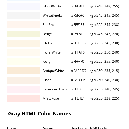
GhostWhite
#F8F8FF
rgb(248, 248, 255)
WhiteSmoke
#F5F5F5
rgb(245, 245, 245)
SeaShell
#FFF5EE
rgb(255, 245, 238)
Beige
#F5F5DC
rgb(245, 245, 220)
OldLace
#FDF5E6
rgb(253, 245, 230)
FloralWhite
#FFFAF0
rgb(255, 250, 240)
Ivory
#FFFFF0
rgb(255, 255, 240)
AntiqueWhite
#FAEBD7
rgb(250, 235, 215)
Linen
#FAF0E6
rgb(250, 240, 230)
LavenderBlush
#FFF0F5
rgb(255, 240, 245)
MistyRose
#FFE4E1
rgb(255, 228, 225)
Gray HTML Color Names
Color
Name
Hex Code
RGB Code