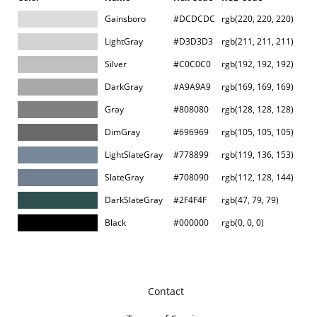
Gainsboro
#DCDCDC
rgb(220, 220, 220)
LightGray
#D3D3D3
rgb(211, 211, 211)
Silver
#C0C0C0
rgb(192, 192, 192)
DarkGray
#A9A9A9
rgb(169, 169, 169)
Gray
#808080
rgb(128, 128, 128)
DimGray
#696969
rgb(105, 105, 105)
LightSlateGray
#778899
rgb(119, 136, 153)
SlateGray
#708090
rgb(112, 128, 144)
DarkSlateGray
#2F4F4F
rgb(47, 79, 79)
Black
#000000
rgb(0, 0, 0)
Contact