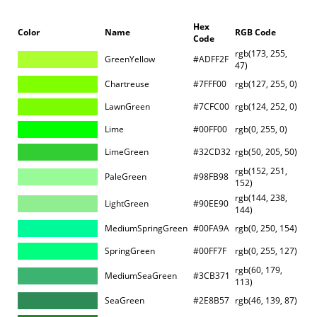
Hex
Color
Name
RGB Code
Code
rgb(173, 255,
GreenYellow
#ADFF2F
47)
Chartreuse
#7FFF00
rgb(127, 255, 0)
LawnGreen
#7CFC00
rgb(124, 252, 0)
Lime
#00FF00
rgb(0, 255, 0)
LimeGreen
#32CD32
rgb(50, 205, 50)
rgb(152, 251,
PaleGreen
#98FB98
152)
rgb(144, 238,
LightGreen
#90EE90
144)
MediumSpringGreen
#00FA9A
rgb(0, 250, 154)
SpringGreen
#00FF7F
rgb(0, 255, 127)
rgb(60, 179,
MediumSeaGreen
#3CB371
113)
SeaGreen
#2E8B57
rgb(46, 139, 87)