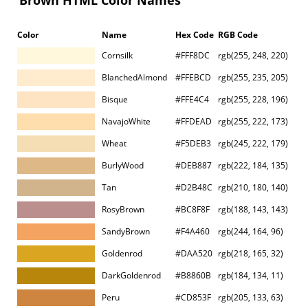
Color
Name
Hex Code
RGB Code
Cornsilk
#FFF8DC
rgb(255, 248, 220)
BlanchedAlmond
#FFEBCD
rgb(255, 235, 205)
Bisque
#FFE4C4
rgb(255, 228, 196)
NavajoWhite
#FFDEAD
rgb(255, 222, 173)
Wheat
#F5DEB3
rgb(245, 222, 179)
BurlyWood
#DEB887
rgb(222, 184, 135)
Tan
#D2B48C
rgb(210, 180, 140)
RosyBrown
#BC8F8F
rgb(188, 143, 143)
SandyBrown
#F4A460
rgb(244, 164, 96)
Goldenrod
#DAA520
rgb(218, 165, 32)
DarkGoldenrod
#B8860B
rgb(184, 134, 11)
Peru
#CD853F
rgb(205, 133, 63)