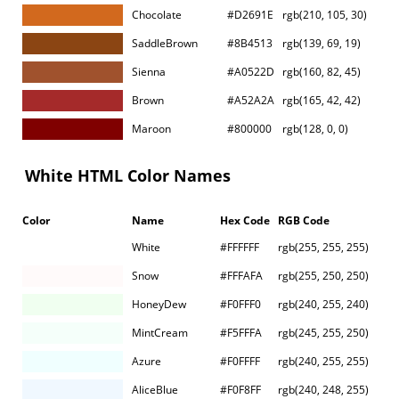
Chocolate
#D2691E
rgb(210, 105, 30)
SaddleBrown
#8B4513
rgb(139, 69, 19)
Sienna
#A0522D
rgb(160, 82, 45)
Brown
#A52A2A
rgb(165, 42, 42)
Maroon
#800000
rgb(128, 0, 0)
White HTML Color Names
Color
Name
Hex Code
RGB Code
White
#FFFFFF
rgb(255, 255, 255)
Snow
#FFFAFA
rgb(255, 250, 250)
HoneyDew
#F0FFF0
rgb(240, 255, 240)
MintCream
#F5FFFA
rgb(245, 255, 250)
Azure
#F0FFFF
rgb(240, 255, 255)
AliceBlue
#F0F8FF
rgb(240, 248, 255)