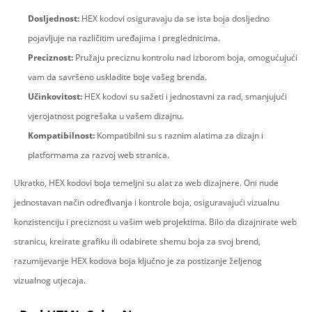
Dosljednost:
HEX kodovi osiguravaju da se ista boja dosljedno
pojavljuje na različitim uređajima i preglednicima.
Preciznost:
Pružaju preciznu kontrolu nad izborom boja, omogućujući
vam da savršeno uskladite boje vašeg brenda.
Učinkovitost:
HEX kodovi su sažeti i jednostavni za rad, smanjujući
vjerojatnost pogrešaka u vašem dizajnu.
Kompatibilnost:
Kompatibilni su s raznim alatima za dizajn i
platformama za razvoj web stranica.
Ukratko, HEX kodovi boja temeljni su alat za web dizajnere. Oni nude
jednostavan način određivanja i kontrole boja, osiguravajući vizualnu
konzistenciju i preciznost u vašim web projektima. Bilo da dizajnirate web
stranicu, kreirate grafiku ili odabirete shemu boja za svoj brend,
razumijevanje HEX kodova boja ključno je za postizanje željenog
vizualnog utjecaja.