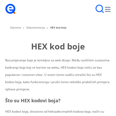
Eptimize
Dokumentacija
HEX kod boje
HEX kod boje
Razumijevanje boje je temeljno za web dizajn. Među različitim sustavima
kodiranja boja koji se koriste na webu, HEX kodovi boja ističu se kao
popularan i svestran izbor. U ovom ćemo vodiču istražiti što su HEX
kodovi boja, kako funkcioniraju i pružit ćemo nekoliko praktičnih primjera
njihove primjene.
Što su HEX kodovi boja?
HEX kodovi boja, skraćeno od heksadecimalnih kodova boja, način su