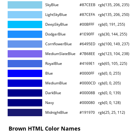
SkyBlue
#87CEEB
rgb(135, 206, 235)
LightSkyBlue
#87CEFA
rgb(135, 206, 250)
DeepSkyBlue
#00BFFF
rgb(0, 191, 255)
DodgerBlue
#1E90FF
rgb(30, 144, 255)
CornflowerBlue
#6495ED
rgb(100, 149, 237)
MediumSlateBlue
#7B68EE
rgb(123, 104, 238)
RoyalBlue
#4169E1
rgb(65, 105, 225)
Blue
#0000FF
rgb(0, 0, 255)
MediumBlue
#0000CD
rgb(0, 0, 205)
DarkBlue
#00008B
rgb(0, 0, 139)
Navy
#000080
rgb(0, 0, 128)
MidnightBlue
#191970
rgb(25, 25, 112)
Brown HTML Color Names