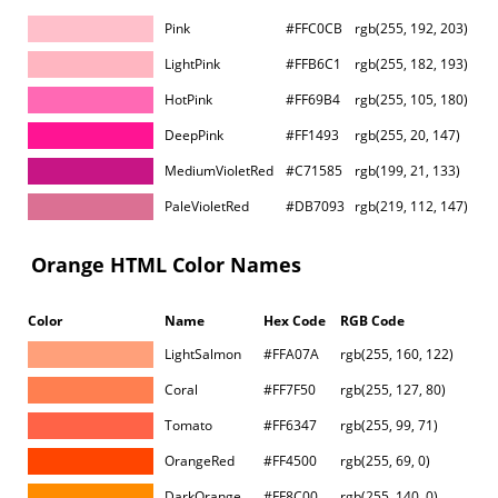
Pink
#FFC0CB
rgb(255, 192, 203)
LightPink
#FFB6C1
rgb(255, 182, 193)
HotPink
#FF69B4
rgb(255, 105, 180)
DeepPink
#FF1493
rgb(255, 20, 147)
MediumVioletRed
#C71585
rgb(199, 21, 133)
PaleVioletRed
#DB7093
rgb(219, 112, 147)
Orange HTML Color Names
Color
Name
Hex Code
RGB Code
LightSalmon
#FFA07A
rgb(255, 160, 122)
Coral
#FF7F50
rgb(255, 127, 80)
Tomato
#FF6347
rgb(255, 99, 71)
OrangeRed
#FF4500
rgb(255, 69, 0)
DarkOrange
#FF8C00
rgb(255, 140, 0)