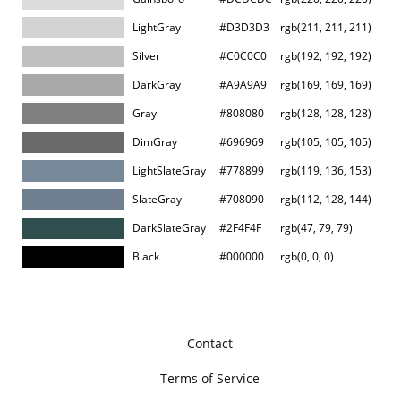
LightGray
#D3D3D3
rgb(211, 211, 211)
Silver
#C0C0C0
rgb(192, 192, 192)
DarkGray
#A9A9A9
rgb(169, 169, 169)
Gray
#808080
rgb(128, 128, 128)
DimGray
#696969
rgb(105, 105, 105)
LightSlateGray
#778899
rgb(119, 136, 153)
SlateGray
#708090
rgb(112, 128, 144)
DarkSlateGray
#2F4F4F
rgb(47, 79, 79)
Black
#000000
rgb(0, 0, 0)
Contact
Terms of Service