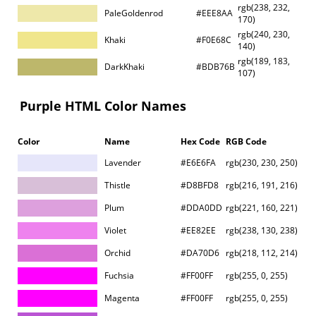
rgb(238, 232,
PaleGoldenrod
#EEE8AA
170)
rgb(240, 230,
Khaki
#F0E68C
140)
rgb(189, 183,
DarkKhaki
#BDB76B
107)
Purple HTML Color Names
Color
Name
Hex Code
RGB Code
Lavender
#E6E6FA
rgb(230, 230, 250)
Thistle
#D8BFD8
rgb(216, 191, 216)
Plum
#DDA0DD
rgb(221, 160, 221)
Violet
#EE82EE
rgb(238, 130, 238)
Orchid
#DA70D6
rgb(218, 112, 214)
Fuchsia
#FF00FF
rgb(255, 0, 255)
Magenta
#FF00FF
rgb(255, 0, 255)