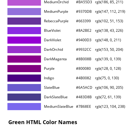
MediumOrchid
#BA55D3
rgb(186, 85, 211)
MediumPurple
#9370DB
rgb(147, 112, 219)
RebeccaPurple
#663399
rgb(102, 51, 153)
BlueViolet
#8A2BE2
rgb(138, 43, 226)
DarkViolet
#9400D3
rgb(148, 0, 211)
DarkOrchid
#9932CC
rgb(153, 50, 204)
DarkMagenta
#8B008B
rgb(139, 0, 139)
Purple
#800080
rgb(128, 0, 128)
Indigo
#4B0082
rgb(75, 0, 130)
SlateBlue
#6A5ACD
rgb(106, 90, 205)
DarkSlateBlue
#483D8B
rgb(72, 61, 139)
MediumSlateBlue
#7B68EE
rgb(123, 104, 238)
Green HTML Color Names