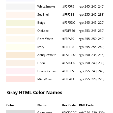
WhiteSmoke
#F5F5F5
rgb(245, 245, 245)
SeaShell
#FFF5EE
rgb(255, 245, 238)
Beige
#F5F5DC
rgb(245, 245, 220)
OldLace
#FDF5E6
rgb(253, 245, 230)
FloralWhite
#FFFAF0
rgb(255, 250, 240)
Ivory
#FFFFF0
rgb(255, 255, 240)
AntiqueWhite
#FAEBD7
rgb(250, 235, 215)
Linen
#FAF0E6
rgb(250, 240, 230)
LavenderBlush
#FFF0F5
rgb(255, 240, 245)
MistyRose
#FFE4E1
rgb(255, 228, 225)
Gray HTML Color Names
Color
Name
Hex Code
RGB Code
Gainsboro
#DCDCDC
rgb(220, 220, 220)