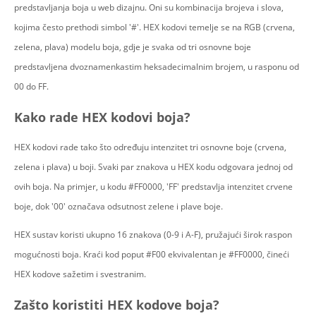
predstavljanja boja u web dizajnu. Oni su kombinacija brojeva i slova,
kojima često prethodi simbol '#'. HEX kodovi temelje se na RGB (crvena,
zelena, plava) modelu boja, gdje je svaka od tri osnovne boje
predstavljena dvoznamenkastim heksadecimalnim brojem, u rasponu od
00 do FF.
Kako rade HEX kodovi boja?
HEX kodovi rade tako što određuju intenzitet tri osnovne boje (crvena,
zelena i plava) u boji. Svaki par znakova u HEX kodu odgovara jednoj od
ovih boja. Na primjer, u kodu #FF0000, 'FF' predstavlja intenzitet crvene
boje, dok '00' označava odsutnost zelene i plave boje.
HEX sustav koristi ukupno 16 znakova (0-9 i A-F), pružajući širok raspon
mogućnosti boja. Kraći kod poput #F00 ekvivalentan je #FF0000, čineći
HEX kodove sažetim i svestranim.
Zašto koristiti HEX kodove boja?