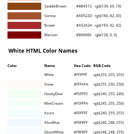
SaddleBrown
#8B4513
rgb(139, 69, 19)
Sienna
#A0522D
rgb(160, 82, 45)
Brown
#A52A2A
rgb(165, 42, 42)
Maroon
#800000
rgb(128, 0, 0)
White HTML Color Names
Color
Name
Hex Code
RGB Code
White
#FFFFFF
rgb(255, 255, 255)
Snow
#FFFAFA
rgb(255, 250, 250)
HoneyDew
#F0FFF0
rgb(240, 255, 240)
MintCream
#F5FFFA
rgb(245, 255, 250)
Azure
#F0FFFF
rgb(240, 255, 255)
AliceBlue
#F0F8FF
rgb(240, 248, 255)
GhostWhite
#F8F8FF
rgb(248, 248, 255)