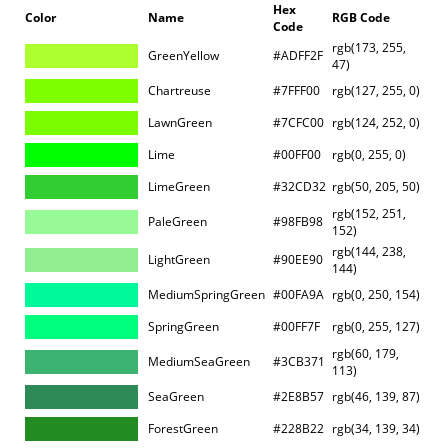
Hex
Color
Name
RGB Code
Code
rgb(173, 255,
GreenYellow
#ADFF2F
47)
Chartreuse
#7FFF00
rgb(127, 255, 0)
LawnGreen
#7CFC00
rgb(124, 252, 0)
Lime
#00FF00
rgb(0, 255, 0)
LimeGreen
#32CD32
rgb(50, 205, 50)
rgb(152, 251,
PaleGreen
#98FB98
152)
rgb(144, 238,
LightGreen
#90EE90
144)
MediumSpringGreen
#00FA9A
rgb(0, 250, 154)
SpringGreen
#00FF7F
rgb(0, 255, 127)
rgb(60, 179,
MediumSeaGreen
#3CB371
113)
SeaGreen
#2E8B57
rgb(46, 139, 87)
ForestGreen
#228B22
rgb(34, 139, 34)