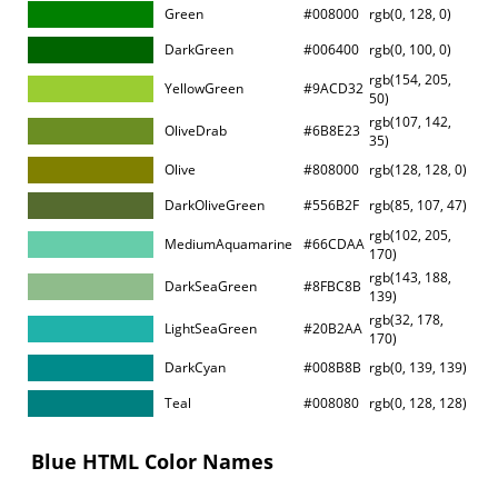
Green
#008000
rgb(0, 128, 0)
DarkGreen
#006400
rgb(0, 100, 0)
rgb(154, 205,
YellowGreen
#9ACD32
50)
rgb(107, 142,
OliveDrab
#6B8E23
35)
Olive
#808000
rgb(128, 128, 0)
DarkOliveGreen
#556B2F
rgb(85, 107, 47)
rgb(102, 205,
MediumAquamarine
#66CDAA
170)
rgb(143, 188,
DarkSeaGreen
#8FBC8B
139)
rgb(32, 178,
LightSeaGreen
#20B2AA
170)
DarkCyan
#008B8B
rgb(0, 139, 139)
Teal
#008080
rgb(0, 128, 128)
Blue HTML Color Names