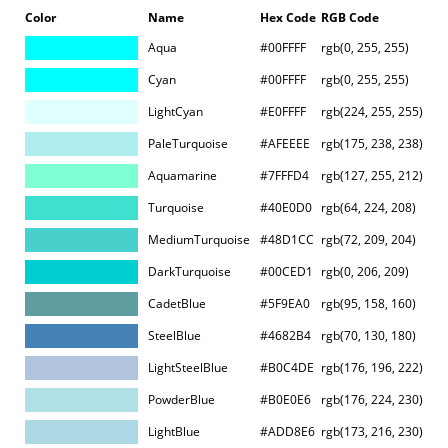
Color
Name
Hex Code
RGB Code
Aqua
#00FFFF
rgb(0, 255, 255)
Cyan
#00FFFF
rgb(0, 255, 255)
LightCyan
#E0FFFF
rgb(224, 255, 255)
PaleTurquoise
#AFEEEE
rgb(175, 238, 238)
Aquamarine
#7FFFD4
rgb(127, 255, 212)
Turquoise
#40E0D0
rgb(64, 224, 208)
MediumTurquoise
#48D1CC
rgb(72, 209, 204)
DarkTurquoise
#00CED1
rgb(0, 206, 209)
CadetBlue
#5F9EA0
rgb(95, 158, 160)
SteelBlue
#4682B4
rgb(70, 130, 180)
LightSteelBlue
#B0C4DE
rgb(176, 196, 222)
PowderBlue
#B0E0E6
rgb(176, 224, 230)
LightBlue
#ADD8E6
rgb(173, 216, 230)