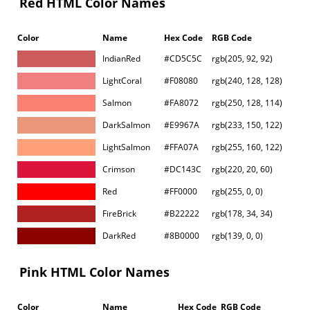
Red HTML Color Names
Color
Name
Hex Code
RGB Code
IndianRed
#CD5C5C
rgb(205, 92, 92)
LightCoral
#F08080
rgb(240, 128, 128)
Salmon
#FA8072
rgb(250, 128, 114)
DarkSalmon
#E9967A
rgb(233, 150, 122)
LightSalmon
#FFA07A
rgb(255, 160, 122)
Crimson
#DC143C
rgb(220, 20, 60)
Red
#FF0000
rgb(255, 0, 0)
FireBrick
#B22222
rgb(178, 34, 34)
DarkRed
#8B0000
rgb(139, 0, 0)
Pink HTML Color Names
Color
Name
Hex Code
RGB Code