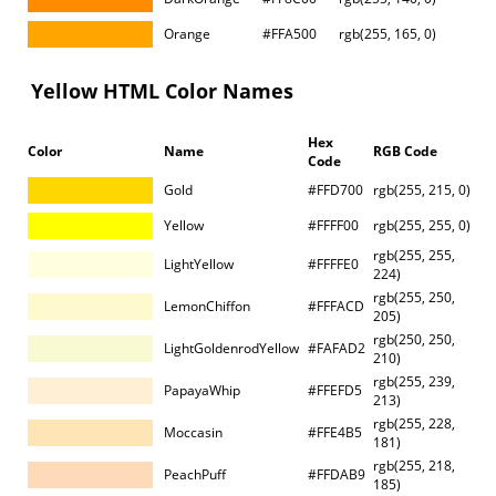
Orange
#FFA500
rgb(255, 165, 0)
Yellow HTML Color Names
Hex
Color
Name
RGB Code
Code
Gold
#FFD700
rgb(255, 215, 0)
Yellow
#FFFF00
rgb(255, 255, 0)
rgb(255, 255,
LightYellow
#FFFFE0
224)
rgb(255, 250,
LemonChiffon
#FFFACD
205)
rgb(250, 250,
LightGoldenrodYellow
#FAFAD2
210)
rgb(255, 239,
PapayaWhip
#FFEFD5
213)
rgb(255, 228,
Moccasin
#FFE4B5
181)
rgb(255, 218,
PeachPuff
#FFDAB9
185)