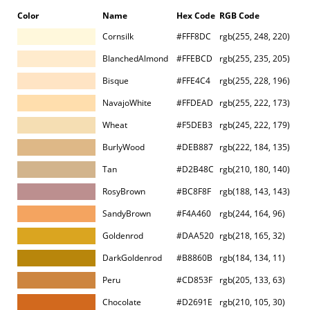
Color
Name
Hex Code
RGB Code
Cornsilk
#FFF8DC
rgb(255, 248, 220)
BlanchedAlmond
#FFEBCD
rgb(255, 235, 205)
Bisque
#FFE4C4
rgb(255, 228, 196)
NavajoWhite
#FFDEAD
rgb(255, 222, 173)
Wheat
#F5DEB3
rgb(245, 222, 179)
BurlyWood
#DEB887
rgb(222, 184, 135)
Tan
#D2B48C
rgb(210, 180, 140)
RosyBrown
#BC8F8F
rgb(188, 143, 143)
SandyBrown
#F4A460
rgb(244, 164, 96)
Goldenrod
#DAA520
rgb(218, 165, 32)
DarkGoldenrod
#B8860B
rgb(184, 134, 11)
Peru
#CD853F
rgb(205, 133, 63)
Chocolate
#D2691E
rgb(210, 105, 30)