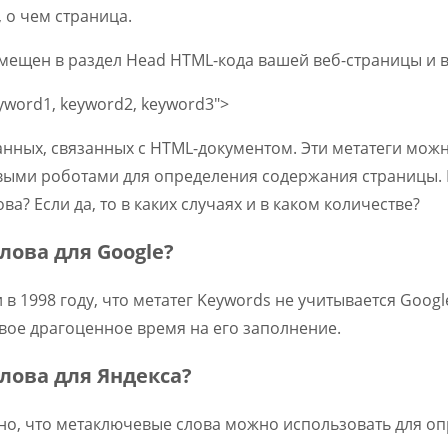
 о чем страница.
мещен в раздел Head HTML-кода вашей веб-страницы и 
yword1, keyword2, keyword3">
данных, связанных с HTML-документом. Эти метатеги можн
выми роботами для определения содержания страницы. В
а? Если да, то в каких случаях и в каком количестве?
ова для Google?
в 1998 году, что метатег Keywords не учитывается Googl
свое драгоценное время на его заполнение.
лова для Яндекса?
но, что метаключевые слова можно использовать для оп