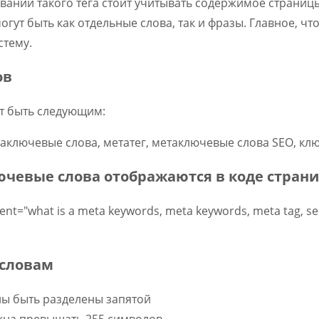
вании такого тега стоит учитывать содержимое страниц
гут быть как отдельные слова, так и фразы. Главное, ч
стему.
ов
т быть следующим:
таключевые слова, метатег, метаключевые слова SEO, кл
ючевые слова отображаются в коде стран
t="what is a meta keywords, meta keywords, meta tag, s
 словам
ы быть разделены запятой
жна превышать 255 символов