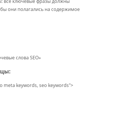
ы: все ключевые фразы должны
тобы они полагались на содержимое
ючевые слова SEO»
ицы:
eo meta keywords, seo keywords">