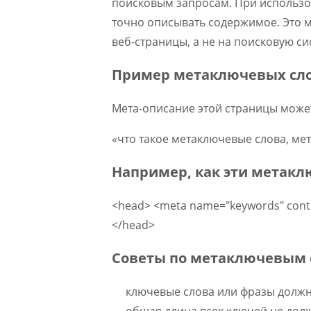
поисковым запросам. При использо
точно описывать содержимое. Это мо
веб-страницы, а не на поисковую си
Пример метаключевых сл
Мета-описание этой страницы може
«что такое метаключевые слова, ме
Например, как эти метакл
<head> <meta name="keywords" conten
</head>
Советы по метаключевым
ключевые слова или фразы должн
общая длина всех ключей не дол