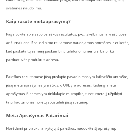
svetainės naudojimu.
Kaip rašote metaaprašymą?
Pagalvokite apie savo paieškos rezultatus, pvz., skelbimus laikraščiuose
ar žurnaluose. Spausdinimo reklamose naudojamos antraštės ir etiketės,
kad paskatintų asmenį paskambinti telefono numeriu arba pirkti
parduotuvės produktus adresu.
Paieškos rezultatuose jūsų puslapio pavadinimas yra laikraščio antraštė,
jūsų meta aprašymas yra šūkis, o URL yra adresas. Kadangi meta
aprašymas iš esmės yra tinklalapio mikropikis, turėtumėte jį užpildyti
taip, kad žmonės norėtų spustelėti jūsų svetainę.
Meta Aprašymas Patarimai
Norėdami pritraukti lankytojų iš paieškos, naudokite šį aprašymą: