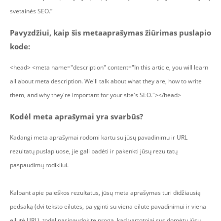
svetainės SEO.”
Pavyzdžiui, kaip šis metaaprašymas žiūrimas puslapio
kode:
<head> <meta name="description" content="In this article, you will learn
all about meta description. We'll talk about what they are, how to write
them, and why they're important for your site's SEO."></head>
Kodėl meta aprašymai yra svarbūs?
Kadangi meta aprašymai rodomi kartu su jūsų pavadinimu ir URL
rezultatų puslapiuose, jie gali padėti ir pakenkti jūsų rezultatų
paspaudimų rodikliui.
Kalbant apie paieškos rezultatus, jūsų meta aprašymas turi didžiausią
pėdsaką (dvi teksto eilutės, palyginti su viena eilute pavadinimui ir viena
eilutė URL), todėl pasinaudokite proga, kad vartotojai susidomėtų jūsų