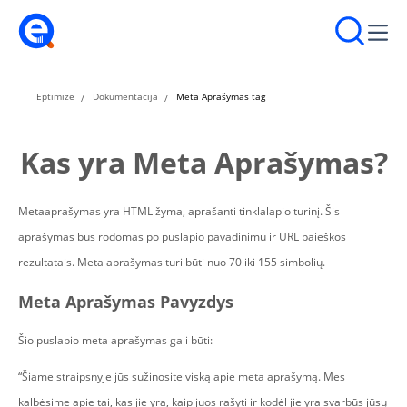
Eptimize
Dokumentacija
Meta Aprašymas tag
Kas yra Meta Aprašymas?
Metaaprašymas yra HTML žyma, aprašanti tinklalapio turinį. Šis
aprašymas bus rodomas po puslapio pavadinimu ir URL paieškos
rezultatais. Meta aprašymas turi būti nuo 70 iki 155 simbolių.
Meta Aprašymas Pavyzdys
Šio puslapio meta aprašymas gali būti:
“Šiame straipsnyje jūs sužinosite viską apie meta aprašymą. Mes
kalbėsime apie tai, kas jie yra, kaip juos rašyti ir kodėl jie yra svarbūs jūsų