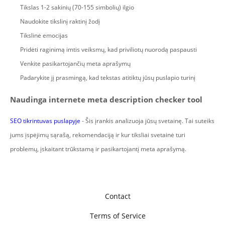
Tikslas 1-2 sakinių (70-155 simbolių) ilgio
Naudokite tikslinį raktinį žodį
Tikslinė emocijas
Pridėti raginimą imtis veiksmų, kad priviliotų nuorodą paspausti
Venkite pasikartojančių meta aprašymų
Padarykite jį prasmingą, kad tekstas atitiktų jūsų puslapio turinį
Naudinga internete meta description checker tool
SEO tikrintuvas puslapyje
- Šis įrankis analizuoja jūsų svetainę. Tai suteiks
jums įspėjimų sąrašą, rekomendaciją ir kur tiksliai svetainė turi
problemų, įskaitant trūkstamą ir pasikartojantį meta aprašymą.
Contact
Terms of Service