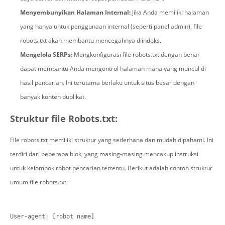
Menyembunyikan Halaman Internal:
Jika Anda memiliki halaman
yang hanya untuk penggunaan internal (seperti panel admin), file
robots.txt akan membantu mencegahnya diindeks.
Mengelola SERPs:
Mengkonfigurasi file robots.txt dengan benar
dapat membantu Anda mengontrol halaman mana yang muncul di
hasil pencarian. Ini terutama berlaku untuk situs besar dengan
banyak konten duplikat.
Struktur file Robots.txt:
File robots.txt memiliki struktur yang sederhana dan mudah dipahami. Ini
terdiri dari beberapa blok, yang masing-masing mencakup instruksi
untuk kelompok robot pencarian tertentu. Berikut adalah contoh struktur
umum file robots.txt:
User-agent: [robot name]
